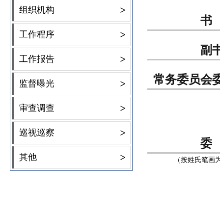
>
组织机构
书
>
工作程序
副
>
工作报告
常务委员会
>
监督曝光
>
审查调查
>
巡视巡察
委
>
其他
（按姓氏笔画