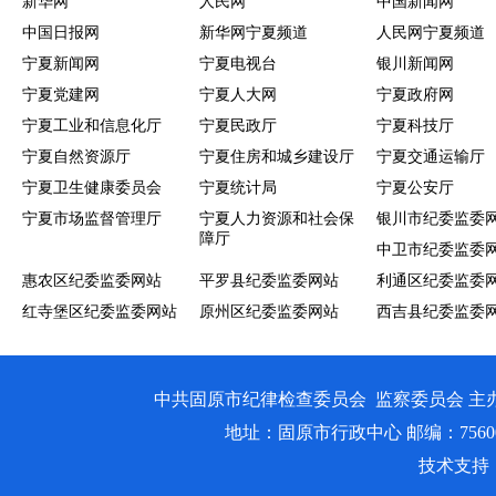
新华网
人民网
中国新闻网
中国日报网
新华网宁夏频道
人民网宁夏频道
宁夏新闻网
宁夏电视台
银川新闻网
宁夏党建网
宁夏人大网
宁夏政府网
宁夏工业和信息化厅
宁夏民政厅
宁夏科技厅
宁夏自然资源厅
宁夏住房和城乡建设厅
宁夏交通运输厅
宁夏卫生健康委员会
宁夏统计局
宁夏公安厅
宁夏市场监督管理厅
宁夏人力资源和社会保
银川市纪委监委
障厅
中卫市纪委监委
惠农区纪委监委网站
平罗县纪委监委网站
利通区纪委监委
红寺堡区纪委监委网站
原州区纪委监委网站
西吉县纪委监委
中共固原市纪律检查委员会 监察委员会 主
地址：固原市行政中心 邮编：756000 邮箱
技术支持