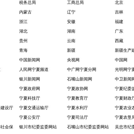
税务总局
工商总局
北京
内蒙古
辽宁
吉林
浙江
安徽
福建
湖北
湖南
广东
贵州
云南
西藏
青海
新疆
新疆生产
中国新闻网
央视网
中国网
道
人民网宁夏频道
中广网宁夏分网
光明网宁
银川新闻网
石嘴山新闻网
中卫新闻
宁夏政府网
宁夏政协网
宁夏纪委
宁夏科技厅
宁夏教育厅
宁夏财政
乡建设厅
宁夏交通运输厅
宁夏水利厅
宁夏农业
宁夏公安厅
宁夏司法厅
宁夏农垦
和社会保
银川市纪委监委网站
石嘴山市纪委监委网站
吴忠市纪