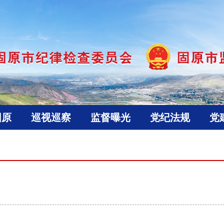
固原
巡视巡察
监督曝光
党纪法规
党