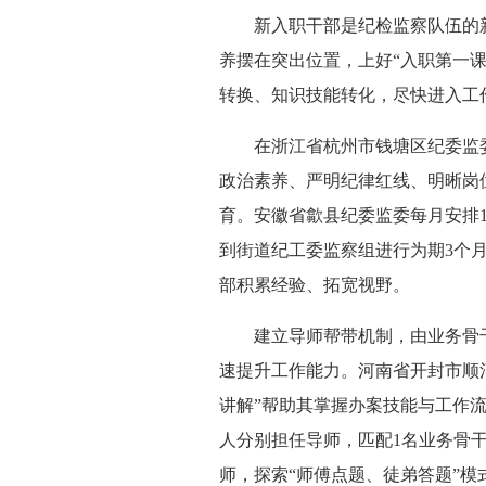
新入职干部是纪检监察队伍的新
养摆在突出位置，上好“入职第一
转换、知识技能转化，尽快进入工
在浙江省杭州市钱塘区纪委监委
政治素养、严明纪律红线、明晰岗
育。安徽省歙县纪委监委每月安排
到街道纪工委监察组进行为期3个
部积累经验、拓宽视野。
建立导师帮带机制，由业务骨干
速提升工作能力。河南省开封市顺河
讲解”帮助其掌握办案技能与工作流
人分别担任导师，匹配1名业务骨
师，探索“师傅点题、徒弟答题”