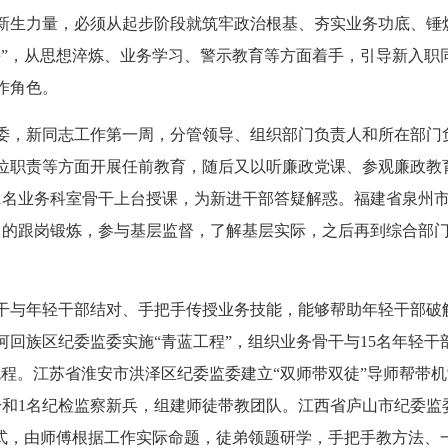
生力量，必须从起步阶段就筑牢政治根基、夯实业务功底、锤
课”，从思想淬炼、业务学习、警示教育等方面着手，引导新入职
作角色。
，新同志工作第一周，分管领导、组织部门负责人和所在部门
位职责等方面开展任前教育，随后又以听廉政党课、参观廉政教
1名业务科室骨干上台授课，为新进干部答疑解惑。福建省泉州
月的跟岗锻炼，参与基层监督，了解基层实际，之后再到综合部
与年轻干部结对、手把手传授业务技能，能够帮助年轻干部破
回族区纪委监委实施“青蓝工程”，组织业务骨干与15名年轻干
程。江苏省淮安市洪泽区纪委监委建立“双师带双徒”导师帮带机
干和1名纪检监察新兵，组建师徒带教团队。江西省庐山市纪委监
模式，由师傅根据工作实际命题，徒弟领题研学，手把手教方法、