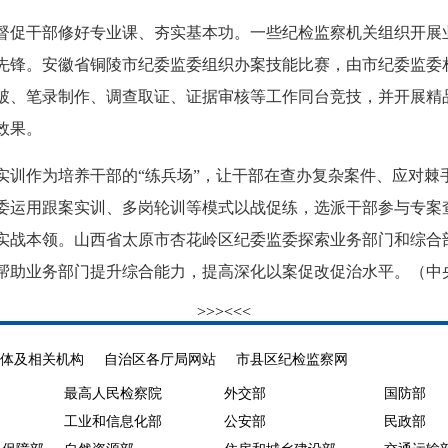
促干部修好专业课、夯实基本功。一些纪检监察机关组织开展
先锋。安徽省铜陵市纪委监委组织办案技能比赛，由市纪委监委
突破、笔录制作、调查取证、证据审核等工作同台竞技，并开展精
效果。
作为培养干部的“练兵场”，让干部在查办复杂案件、应对棘
委运用跟案实训、多岗轮训等模式以战促练，选派干部参与专案
实战本领。山西省太原市杏花岭区纪委监委探索业务部门和综合
帮助业务部门提升综合能力，提高深化以案促改促治水平。（中
>>>
<<<
体及相关机构
自治区各厅局网站
市县区纪检监察网
最高人民检察院
外交部
国防部
工业和信息化部
公安部
民政部