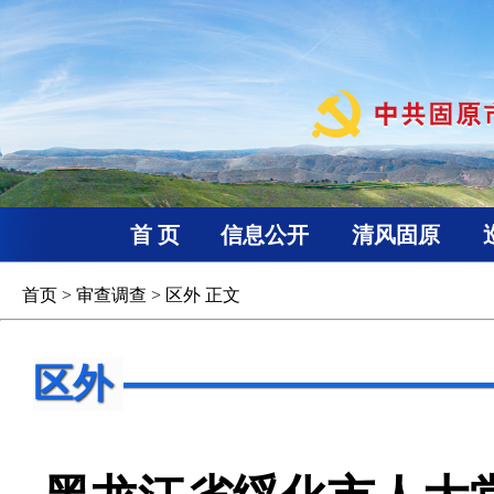
首 页
信息公开
清风固原
首页
>
审查调查
>
区外
正文
区外