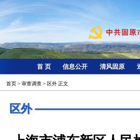
首 页
信息公开
清风固原
首页
>
审查调查
>
区外
正文
区外