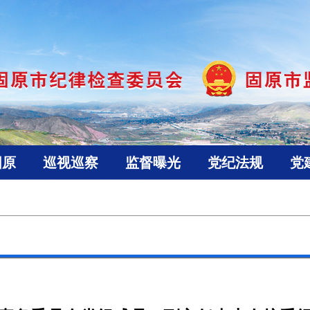
固原
巡视巡察
监督曝光
党纪法规
党