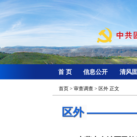
首 页
信息公开
清风
首页
>
审查调查
>
区外
正文
区外