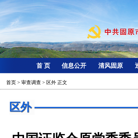
首 页
信息公开
清风固原
首页
>
审查调查
>
区外
正文
区外