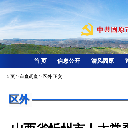
首 页
信息公开
清风固原
首页
>
审查调查
>
区外
正文
区外