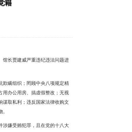
党籍
、馆长贾建威严重违纪违法问题进
抗欺瞒组织；罔顾中央八项规定精
占用办公用房、搞虚假整改；无视
响谋取私利；违反国家法律收购文
物。
并涉嫌受贿犯罪，且在党的十八大