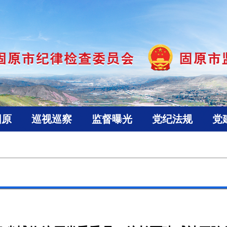
固原
巡视巡察
监督曝光
党纪法规
党