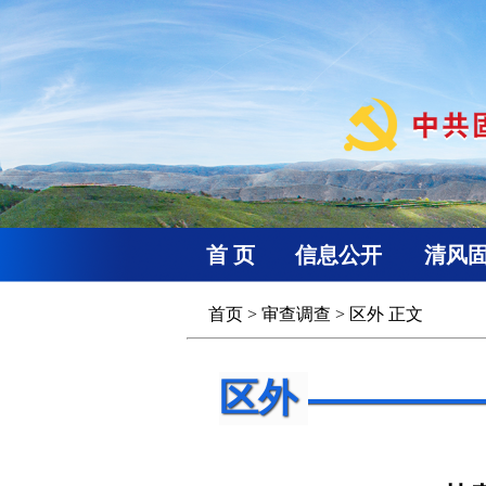
首 页
信息公开
清风
首页
>
审查调查
>
区外
正文
区外