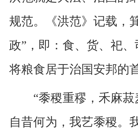
规范。《洪范》记载，箕
政”，即：食、货、祀
将粮食居于治国安邦的
“黍稷重穋，禾麻菽麦
自昔何为，我艺黍稷。