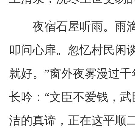
夜宿石屋听雨。雨滴
叩问心扉。忽忆村民闲
就好。”窗外夜雾漫过
长吟：“文臣不爱钱，武
洁的真谛，正在这平顺