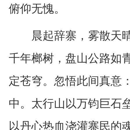
俯仰无愧。
晨起辞寨，雾散天晴
千年榔树，盘山公路如
定苍穹。忽悟此间真意
中。太行山以万钧巨石
以丹心热血浇灌寨民的