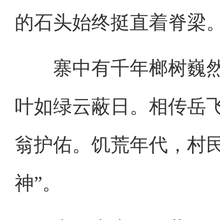
的石头始终挺直着脊梁
寨中有千年榔树巍然
叶如绿云蔽日。相传岳
翁护佑。饥荒年代，村民
神”。