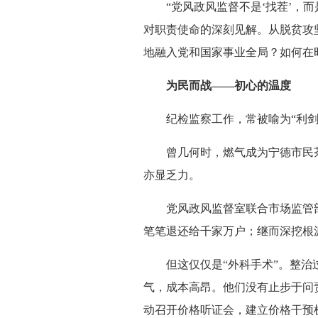
“党风政风监督不是‘找茬’，而
对职责使命的深刻见解。从脱贫攻
地融入党和国家事业全局？如何在
为民而战——初心的温度
纪检监察工作，常被喻为“利剑
曾几何时，燃气成为宁德市民茶余
亦显乏力。
党风政风监督室联合市场监管部门
笔笔退还给千家万户；继而深挖根
但这仅仅是“外科手术”。整治过
气，成本高昂。他们没有止步于问
动召开价格听证会，建立价格干预机