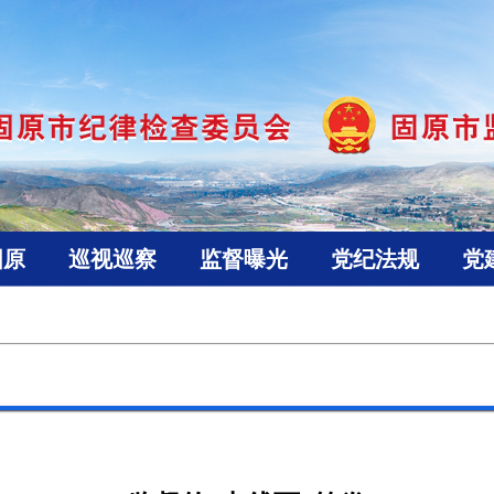
固原
巡视巡察
监督曝光
党纪法规
党