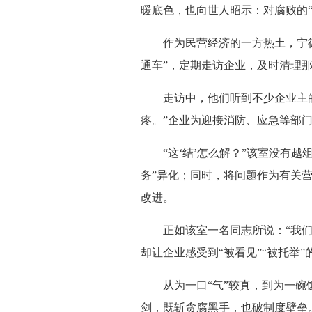
暖底色，也向世人昭示：对腐败的
作为民营经济的一方热土，宁德
通车”，定期走访企业，及时清理那
走访中，他们听到不少企业主的
疼。”企业为迎接消防、应急等部
“这‘结’怎么解？”该室没有越
务”异化；同时，将问题作为有关
改进。
正如该室一名同志所说：“我们不
却让企业感受到“被看见”“被托举
从为一口“气”较真，到为一碗饭
剑，既斩贪腐黑手，也破制度壁垒。