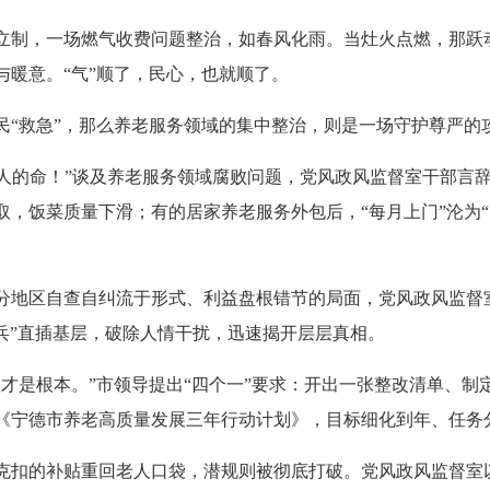
制，一场燃气收费问题整治，如春风化雨。当灶火点燃，那跃
与暖意。“气”顺了，民心，也就顺了。
救急”，那么养老服务领域的集中整治，则是一场守护尊严的
人的命！”谈及养老服务领域腐败问题，党风政风监督室干部言
取，饭菜质量下滑；有的居家养老服务外包后，“每月上门”沦为“
区自查自纠流于形式、利益盘根错节的局面，党风政风监督室推
兵”直插基层，破除人情干扰，迅速揭开层层真相。
是根本。”市领导提出“四个一”要求：开出一张整改清单、制
《宁德市养老高质量发展三年行动计划》，目标细化到年、任务
的补贴重回老人口袋，潜规则被彻底打破。党风政风监督室以