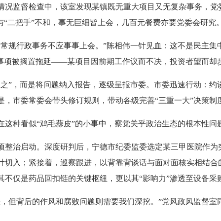
情况监督检查中，该室发现某镇既无重大项目又无复杂事务，党
与“二把手”不和，事无巨细皆上会，几百元餐费亦要党委会研究
规行政事务不应事事上会。”陈相伟一针见血：这不是民主集中
”事项被搁置拖延——某项目因前期工作议而不决，投资者望而却
”，而是将问题纳入报告，逐级呈报市委。市委迅速行动：约
是，市委常委会带头修订规则，带动各级完善“三重一大”决策制
种看似“鸡毛蒜皮”的小事中，察觉关乎政治生态的根本性问
项整治启动。深度研判后，宁德市纪委监委选定某三甲医院作为
计切入；紧接着，巡察跟进，以背靠背谈话与面对面核实相结合
其不仅是药品回扣链的关键枢纽，更以其“影响力”渗透至设备采
但背后的作风和腐败问题则需要我们深挖。”党风政风监督室