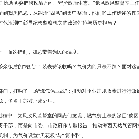
是协助党委把稳政治方向、守护政治生态。”党风政风监督室主
坚到扫黑除恶，从纠治“四风”到集中整治，他们的工作始终紧扣
时代浪潮中彰显纪检监察机关的政治站位与历史担当？
”。而这把剑，却总带着为民的温度。
饭后的“槽点”：装表费该收吗？气价为何只涨不跌？面对这
，打响了一场“燃气保卫战”：推动对企业违规收费进行行政
源，多名干部被严肃处理。
程中，党风政风监督室的同志们发现，燃气费上涨的深层“病因
责干部，而是向市委、市政府作专题报告，推动海西天然气管网
制，为气价设置“天花板”与“缓冲带”。