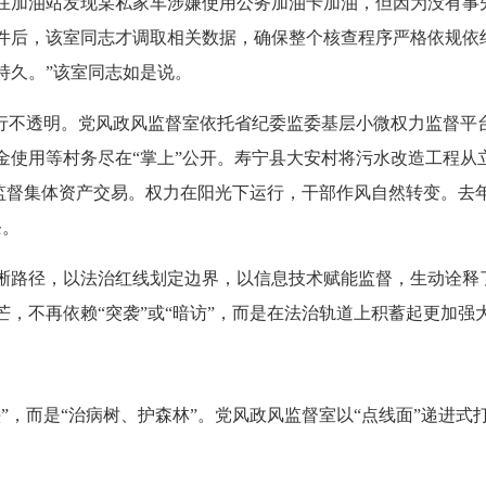
加油站发现某私家车涉嫌使用公务加油卡加油，但因为没有事
件后，该室同志才调取相关数据，确保整个核查程序严格依规依
持久。”该室同志如是说。
不透明。党风政风监督室依托省纪委监委基层小微权力监督平台
金使用等村务尽在“掌上”公开。寿宁县大安村将污水改造工程从立
单”监督集体资产交易。权力在阳光下运行，干部作风自然转变。去
条。
路径，以法治红线划定边界，以信息技术赋能监督，生动诠释
，不再依赖“突袭”或“暗访”，而是在法治轨道上积蓄起更加强
，而是“治病树、护森林”。党风政风监督室以“点线面”递进式