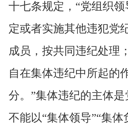
十七条规定，“党组织
定或者实施其他违犯党
成员，按共同违纪处理
自在集体违纪中所起的
分。”集体违纪的主体
不能以“集体领导”“集体