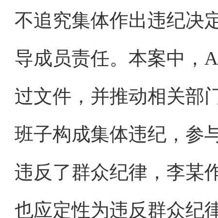
不追究集体作出违纪决
导成员责任。本案中，
过文件，并推动相关部
班子构成集体违纪，参
违反了群众纪律，李某
也应定性为违反群众纪