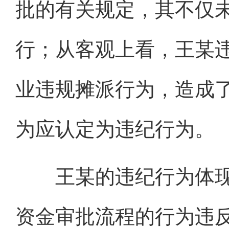
批的有关规定，其不仅
行；从客观上看，王某
业违规摊派行为，造成
为应认定为违纪行为。
王某的违纪行为体现
资金审批流程的行为违