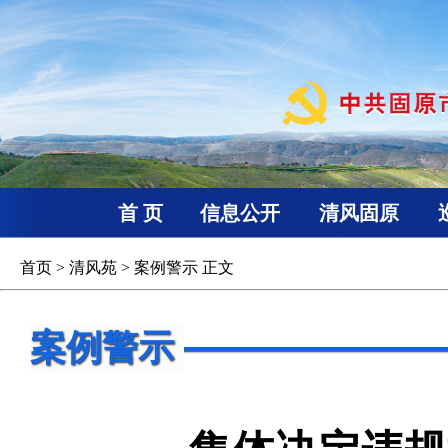
首 页
信息公开
清风固原
首页
>
清风苑
>
案例警示
正文
案例警示