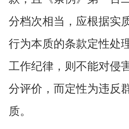
分档次相当，应根据实
行为本质的条款定性处
工作纪律，则不能对侵
分评价，而定性为违反
质。