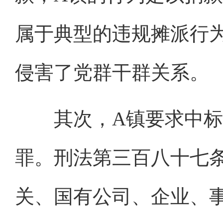
属于典型的违规摊派行
侵害了党群干群关系。
其次，A镇要求中标
罪。刑法第三百八十七
关、国有公司、企业、