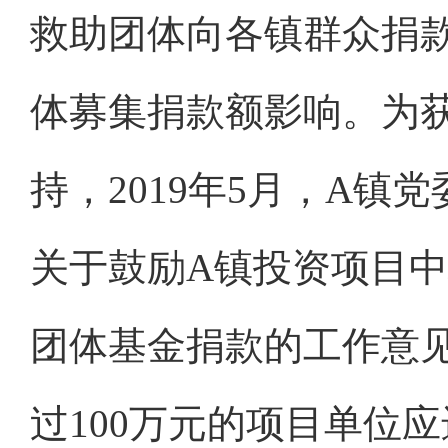
救助团体向各镇群众捐
体募集捐款额影响。为
持，2019年5月，A
关于鼓励A镇投资项目
团体基金捐款的工作意
过100万元的项目单位