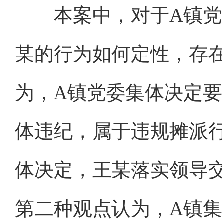
本案中，对于A镇党委
某的行为如何定性，存
为，A镇党委集体决定
体违纪，属于违规摊派
体决定，王某落实领导
第二种观点认为，A镇