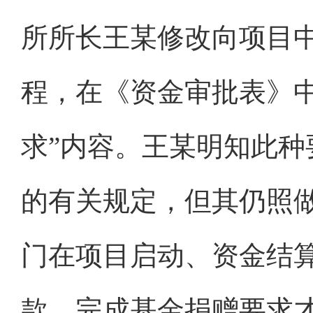
所所长王某修改向项目
程，在《资金审批表》
求”内容。王某明知此
的有关规定，但其仍照
门在项目启动、资金结算
款，完成基金捐赠要求