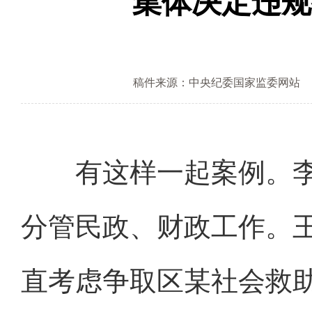
集体决定违规
稿件来源：中央纪委国家监委网站
有这样一起案例。李
分管民政、财政工作。
直考虑争取区某社会救