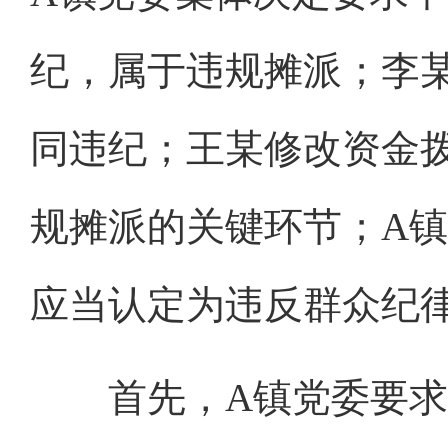
纪，属于违规摊派；李
同违纪；王某修改资金
规摊派的关键环节；A
应当认定为违反群众纪
首先，A镇党委要求