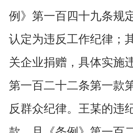
例》第一百四十九条规
认定为违反工作纪律；
关企业捐赠，具体实施
第一百二十二条第一款
反群众纪律。王某的违
款，且《条例》第一百