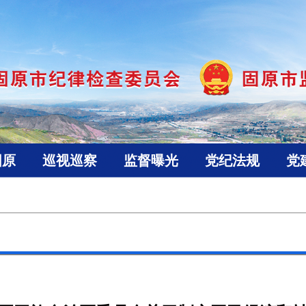
固原
巡视巡察
监督曝光
党纪法规
党