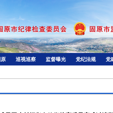
固原
巡视巡察
监督曝光
党纪法规
党