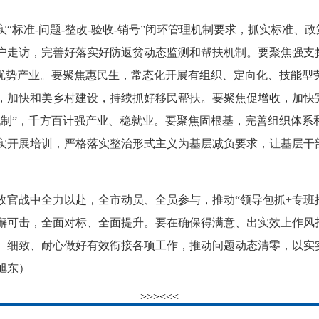
准-问题-整改-验收-销号”闭环管理机制要求，抓实标准、政
户走访，完善好落实好防返贫动态监测和帮扶机制。要聚焦强支
色优势产业。要聚焦惠民生，常态化开展有组织、定向化、技能型劳
，加快和美乡村建设，持续抓好移民帮扶。要聚焦促增收，加快
机制”，千方百计强产业、稳就业。要聚焦固根基，完善组织体系
实开展培训，严格落实整治形式主义为基层减负要求，让基层干
战中全力以赴，全市动员、全员参与，推动“领导包抓+专班推
懈可击，全面对标、全面提升。要在确保得满意、出实效上作风
、细致、耐心做好有效衔接各项工作，推动问题动态清零，以实
旭东）
>>>
<<<