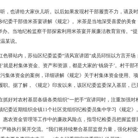
，也讲给大家伙儿听。以后如果发现村干部履责不力，请及时
乡纪委干部借米茶宴讲解《规定》。米茶是当地深受喜爱的美食
式举办。当地纪检监察干部探索利用米茶宴开展廉洁教育宣传。“
民温某说。
驿站内，苏仙区纪委监委“清风宣讲团”成员邱恒以方言开场：“
资’就是村集体资金、资产和资源，都是大家的‘钱袋子’。村干部
贪污集体资金的案例，详细讲解《规定》关于村集体资金使用、
履职。据了解，《规定》印发以来，该区纪委监委深入基层，已开
好对农村基层各级各类组织“一把手”宣讲同时，注重加强对
镇纪委近期组织全镇11个社区党组织纪检委员集中学习《规定》
、惠农资金管理等工作中的廉政风险点，指导纪检委员把握监督
开”严格执行展开交流。“我们将持续整合基层监督力量，强化村