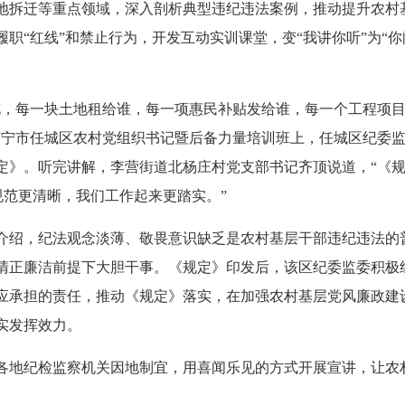
地拆迁等重点领域，深入剖析典型违纪违法案例，推动提升农村
职“红线”和禁止行为，开发互动实训课堂，变“我讲你听”为“
，每一块土地租给谁，每一项惠民补贴发给谁，每一个工程项目
济宁市任城区农村党组织书记暨后备力量培训班上，任城区纪委
定》。听完讲解，李营街道北杨庄村党支部书记齐顶说道，“《
规范更清晰，我们工作起来更踏实。”
绍，纪法观念淡薄、敬畏意识缺乏是农村基层干部违纪违法的
清正廉洁前提下大胆干事。《规定》印发后，该区纪委监委积极
应承担的责任，推动《规定》落实，在加强农村基层党风廉政建
实发挥效力。
地纪检监察机关因地制宜，用喜闻乐见的方式开展宣讲，让农