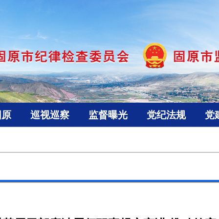
固原
巡视巡察
监督曝光
党纪法规
党