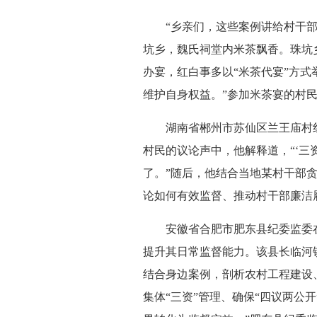
“乡亲们，这些案例讲给村干部听
坑乡，魏氏祠堂内米茶飘香。珠坑
办宴，红白事多以“米茶代宴”方
维护自身权益。”参加米茶宴的村
湖南省郴州市苏仙区兰王庙村红色
村民的议论声中，他解释道，“‘三
了。”随后，他结合当地某村干部
论如何有效监督、推动村干部廉洁
安徽省合肥市肥东县纪委监委在抓
提升其日常监督能力。该县长临河
结合身边案例，剖析农村工程建设
集体“三资”管理、确保“四议两公